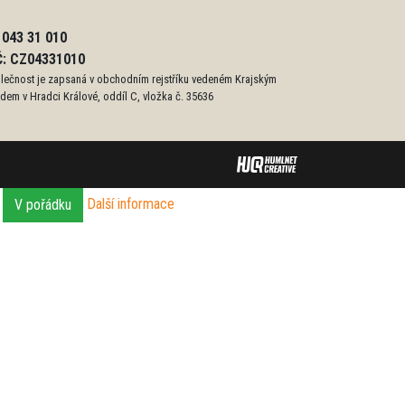
: 043 31 010
Č: CZ04331010
lečnost je zapsaná v obchodním rejstříku vedeném Krajským
dem v Hradci Králové, oddíl C, vložka č. 35636
.
Další informace
V pořádku